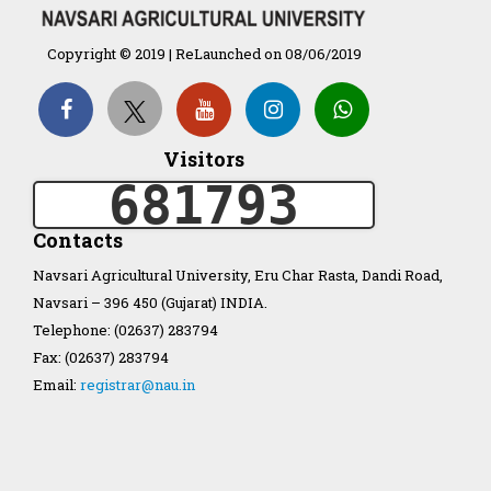
Organization Structure
Copyright © 2019 | ReLaunched on 08/06/2019
ખેડુત માર્ગદર્શિકા
Accreditation Certificate
Visitors
681793
Contacts
Navsari Agricultural University, Eru Char Rasta, Dandi Road,
Navsari – 396 450 (Gujarat) INDIA.
GAU Act 2004
Telephone: (02637) 283794
Fax: (02637) 283794
NAU Statute(Revised)
Email:
registrar@nau.in
Statastics