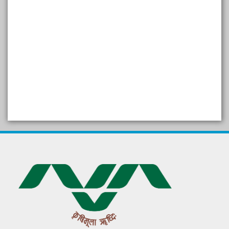
SELF STUDY REPORT
Arogya setu App information
in Gujarati
પ્રાકૃતિક કૃષિ (ખેતી)
દેશી ગાય આધારિત પ્રાકૃતિક ખેતી
गुणवत्ता युक्त कृषि-शिक्षा एक पहल" - भारतीय
कृषि अनुसंधान परिषद की 25वीं अखिल
भारतीय कृषि प्रवेश परीक्षा 2020