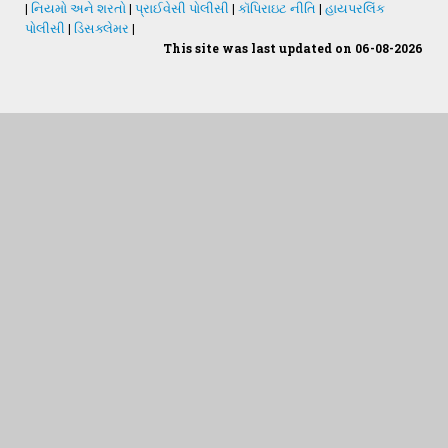
|
નિયમો અને શરતો
|
પ્રાઈવેસી પોલીસી
|
કૉપિરાઇટ નીતિ
|
હાયપરલિંક
પોલીસી
|
ડિસક્લેમર
|
This site was last updated on 06-08-2026
Students Desk
જમીન અને પાણીનું પૃથક્કરણ