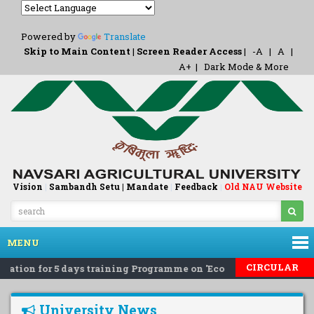
Powered by
Translate
Skip to Main Content
|
Screen Reader Access
|
-A
|
A
|
A+
|
Dark Mode & More
Vision
|
Sambandh Setu |
Mandate
|
Feedback
Old NAU Website
|
MENU
CIRCULAR
ation for 5 days training Programme on 'Eco-Friendly Rodent P
University News