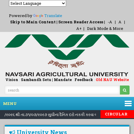
Powered by
Translate
Skip to Main Content
|
Screen Reader Access
|
-A
|
A
|
A+
|
Dark Mode & More
Vision
|
Sambandh Setu |
Mandate
|
Feedback
Old NAU Website
|
MENU
|
|
CIRCULAR
.૧/૮/ર૦ર૬ થી તા.૩૧/૦૭/ર૦ર૭ સુઘીના દૈનિક દરો નકકી કરવા બાબત..
Inviting
University News