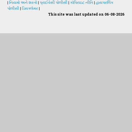
|
નિયમો અને શરતો
|
પ્રાઈવેસી પોલીસી
|
કૉપિરાઇટ નીતિ
|
હાયપરલિંક
પોલીસી
|
ડિસક્લેમર
|
This site was last updated on 06-08-2026
Students Desk
જમીન અને પાણીનું પૃથક્કરણ