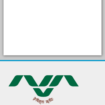
SELF STUDY REPORT
Arogya setu App information
in Gujarati
પ્રાકૃતિક કૃષિ (ખેતી)
દેશી ગાય આધારિત પ્રાકૃતિક ખેતી
गुणवत्ता युक्त कृषि-शिक्षा एक पहल" - भारतीय
कृषि अनुसंधान परिषद की 25वीं अखिल
भारतीय कृषि प्रवेश परीक्षा 2020