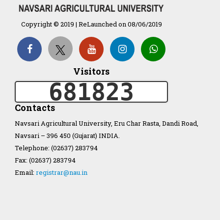
Organization Structure
Copyright © 2019 | ReLaunched on 08/06/2019
ખેડુત માર્ગદર્શિકા
Accreditation Certificate
Visitors
681823
Contacts
Navsari Agricultural University, Eru Char Rasta, Dandi Road,
Navsari – 396 450 (Gujarat) INDIA.
GAU Act 2004
Telephone: (02637) 283794
Fax: (02637) 283794
NAU Statute(Revised)
Email:
registrar@nau.in
Statastics