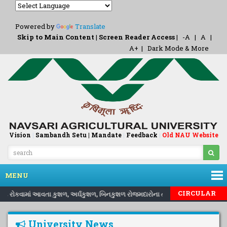
Powered by
Translate
Skip to Main Content
|
Screen Reader Access
|
-A
|
A
|
A+
|
Dark Mode & More
Vision
|
Sambandh Setu |
Mandate
|
Feedback
Old NAU Website
|
MENU
CIRCULAR
ી માટે રોકવામાં આવતા કુશળ, અર્ઘકુશળ, બિનકુશળ રોજમદારોના તા.૧/૮/ર૦ર૬ થી તા.૩૧/
University News