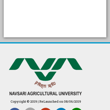
SELF STUDY REPORT
Arogya setu App information
in Gujarati
પ્રાકૃતિક કૃષિ (ખેતી)
દેશી ગાય આધારિત પ્રાકૃતિક ખેતી
गुणवत्ता युक्त कृषि-शिक्षा एक पहल" - भारतीय
कृषि अनुसंधान परिषद की 25वीं अखिल
भारतीय कृषि प्रवेश परीक्षा 2020
Copyright © 2019 | ReLaunched on 08/06/2019