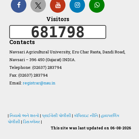
Organization Structure
Visitors
681798
ખેડુત માર્ગદર્શિકા
Contacts
Accreditation Certificate
Navsari Agricultural University, Eru Char Rasta, Dandi Road,
Navsari – 396 450 (Gujarat) INDIA.
Telephone: (02637) 283794
Fax: (02637) 283794
Email:
registrar@nau.in
GAU Act 2004
NAU Statute(Revised)
|
નિયમો અને શરતો
|
પ્રાઈવેસી પોલીસી
|
કૉપિરાઇટ નીતિ
|
હાયપરલિંક
Statastics
પોલીસી
|
ડિસક્લેમર
|
This site was last updated on 06-08-2026