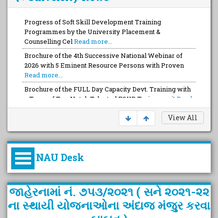
Progress of Soft Skill Development Training
Programmes by the University Placement &
Counselling Cel
Read more...
Brochure of the 4th Successive National Webinar of
2026 with 5 Eminent Resource Persons with Proven
Read more...
Brochure of the FULL Day Capacity Devt. Training with
a Team of Top-Notch Talented FOUR Trainers wit
Read
more...
View All
NAU Desk
કુલપતિની પરિવર્તનકારી પહેલનું
જાહેરનામાં નં. ૭૫૩/૨૦૨૧ ( સને ૨૦૨૧-૨૨
વિહંગાવલોકન (ઓક્ટોબર ૨૦૨૦-૨૦૨૫)
ના સ્થાયી યોજનાઓના અંદાજ મંજુર કરવા