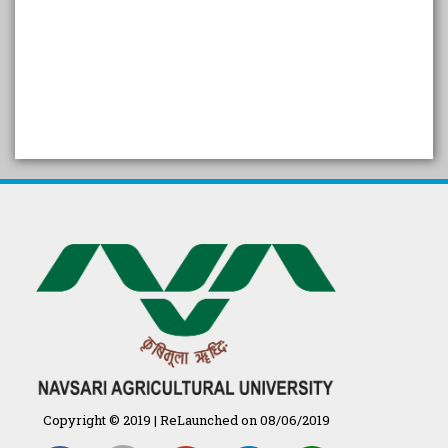
SELF STUDY REPORT
Arogya setu App information
in Gujarati
પ્રાકૃતિક કૃષિ (ખેતી)
દેશી ગાય આધારિત પ્રાકૃતિક ખેતી
गुणवत्ता युक्त कृषि-शिक्षा एक पहल" - भारतीय
कृषि अनुसंधान परिषद की 25वीं अखिल
भारतीय कृषि प्रवेश परीक्षा 2020
Copyright © 2019 | ReLaunched on 08/06/2019