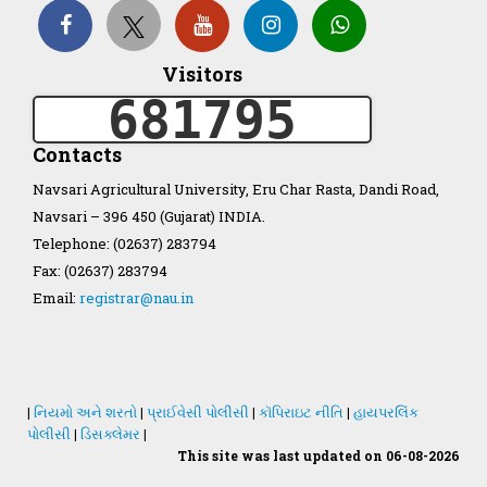
Visitors
Organization Structure
681795
ખેડુત માર્ગદર્શિકા
Contacts
Navsari Agricultural University, Eru Char Rasta, Dandi Road,
Accreditation Certificate
Navsari – 396 450 (Gujarat) INDIA.
Telephone: (02637) 283794
Fax: (02637) 283794
Email:
registrar@nau.in
GAU Act 2004
NAU Statute(Revised)
|
નિયમો અને શરતો
|
પ્રાઈવેસી પોલીસી
|
કૉપિરાઇટ નીતિ
|
હાયપરલિંક
પોલીસી
|
ડિસક્લેમર
|
This site was last updated on 06-08-2026
Statastics