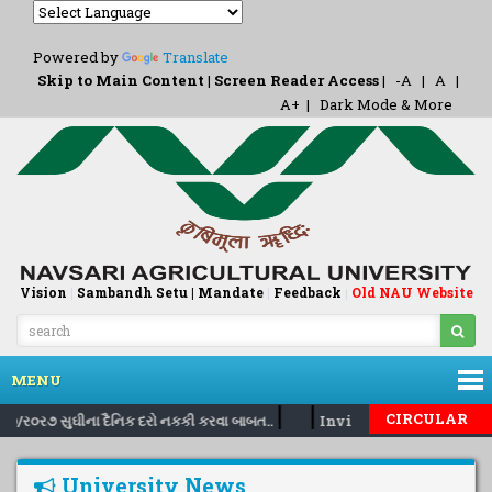
Powered by
Translate
Skip to Main Content
|
Screen Reader Access
|
-A
|
A
|
A+
|
Dark Mode & More
Vision
|
Sambandh Setu |
Mandate
|
Feedback
Old NAU Website
|
MENU
|
|
CIRCULAR
/૦૭/ર૦ર૭ સુઘીના દૈનિક દરો નકકી કરવા બાબત..
Inviting nomination fo
University News