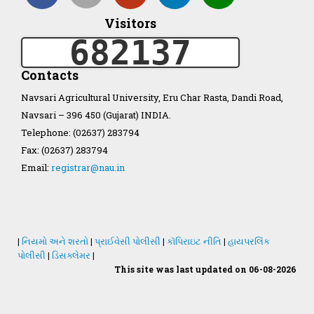
Visitors
Organization Structure
682137
ખેડુત માર્ગદર્શિકા
Contacts
Navsari Agricultural University, Eru Char Rasta, Dandi Road,
Accreditation Certificate
Navsari – 396 450 (Gujarat) INDIA.
Telephone: (02637) 283794
Fax: (02637) 283794
Email:
registrar@nau.in
GAU Act 2004
NAU Statute(Revised)
|
નિયમો અને શરતો
|
પ્રાઈવેસી પોલીસી
|
કૉપિરાઇટ નીતિ
|
હાયપરલિંક
પોલીસી
|
ડિસક્લેમર
|
This site was last updated on 06-08-2026
Statastics