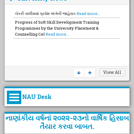
બેકરી તાલીમમાં પ્રવેશ અંગેની જાહેરાત
Read more...
Progress of Soft Skill Development Training
Programmes by the University Placement &
Counselling Cel
Read more...
View All
NAU Desk
કુલપતિની પરિવર્તનકારી પહેલનું
નાણાંકીય વર્ષનાં ૨૦૨૨-૨૩નો વાર્ષિક હિસાબ
વિહંગાવલોકન (ઓક્ટોબર ૨૦૨૦-૨૦૨૫)
તૈયાર કરવા બાબત.