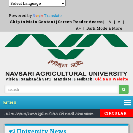
Powered by
Translate
Skip to Main Content
|
Screen Reader Access
|
-A
|
A
|
A+
|
Dark Mode & More
Vision
|
Sambandh Setu |
Mandate
|
Feedback
Old NAU Website
|
MENU
|
|
CIRCULAR
૦ર૬ થી તા.૩૧/૦૭/ર૦ર૭ સુઘીના દૈનિક દરો નકકી કરવા બાબત..
Inviting nomi
University News