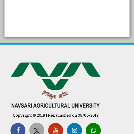
SELF STUDY REPORT
Arogya setu App information
in Gujarati
પ્રાકૃતિક કૃષિ (ખેતી)
દેશી ગાય આધારિત પ્રાકૃતિક ખેતી
गुणवत्ता युक्त कृषि-शिक्षा एक पहल" - भारतीय
कृषि अनुसंधान परिषद की 25वीं अखिल
भारतीय कृषि प्रवेश परीक्षा 2020
Copyright © 2019 | ReLaunched on 08/06/2019