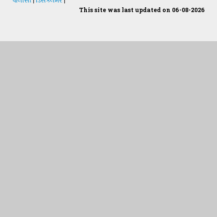
This site was last updated on 06-08-2026
Students Desk
જમીન અને પાણીનું પૃથક્કરણ