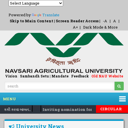
Powered by
Translate
Skip to Main Content
|
Screen Reader Access
|
-A
|
A
|
A+
|
Dark Mode & More
Vision
|
Sambandh Setu |
Mandate
|
Feedback
Old NAU Website
|
MENU
|
|
CIRCULAR
 નકકી કરવા બાબત..
Inviting nomination for 5 days training Pr
University News