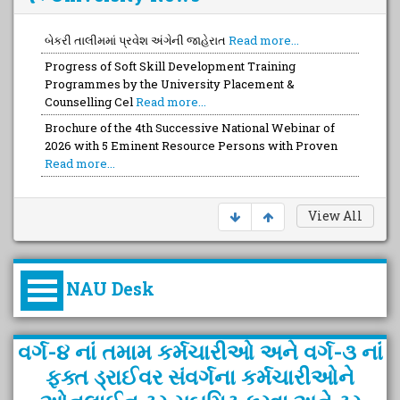
બેકરી તાલીમમાં પ્રવેશ અંગેની જાહેરાત
Read more...
Progress of Soft Skill Development Training
Programmes by the University Placement &
Counselling Cel
Read more...
Brochure of the 4th Successive National Webinar of
2026 with 5 Eminent Resource Persons with Proven
Read more...
View All
NAU Desk
કુલપતિની પરિવર્તનકારી પહેલનું
વર્ગ-૪ નાં તમામ કર્મચારીઓ અને વર્ગ-૩ નાં
વિહંગાવલોકન (ઓક્ટોબર ૨૦૨૦-૨૦૨૫)
ફક્ત ડ્રાઈવર સંવર્ગના કર્મચારીઓને