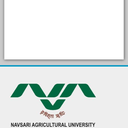
SELF STUDY REPORT
Arogya setu App information
in Gujarati
પ્રાકૃતિક કૃષિ (ખેતી)
દેશી ગાય આધારિત પ્રાકૃતિક ખેતી
गुणवत्ता युक्त कृषि-शिक्षा एक पहल" - भारतीय
कृषि अनुसंधान परिषद की 25वीं अखिल
भारतीय कृषि प्रवेश परीक्षा 2020