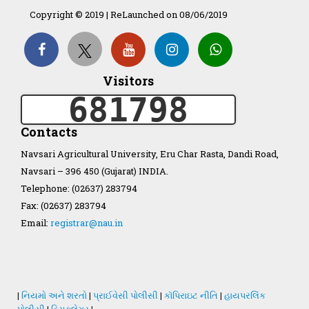
Copyright © 2019 | ReLaunched on 08/06/2019
Organization Structure
ખેડુત માર્ગદર્શિકા
Visitors
681798
Accreditation Certificate
Contacts
Navsari Agricultural University, Eru Char Rasta, Dandi Road,
Navsari – 396 450 (Gujarat) INDIA.
Telephone: (02637) 283794
GAU Act 2004
Fax: (02637) 283794
Email:
registrar@nau.in
NAU Statute(Revised)
Statastics
|
નિયમો અને શરતો
|
પ્રાઈવેસી પોલીસી
|
કૉપિરાઇટ નીતિ
|
હાયપરલિંક
પોલીસી
|
ડિસક્લેમર
|