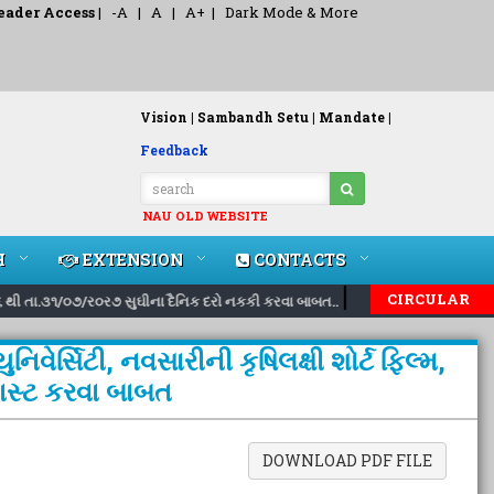
eader Access
|
-A
|
A
|
A+
|
Dark Mode & More
Vision |
Sambandh Setu |
Mandate |
Feedback
NAU OLD WEBSITE
H
EXTENSION
CONTACTS
|
|
CIRCULAR
 થી તા.૩૧/૦૭/ર૦ર૭ સુઘીના દૈનિક દરો નકકી કરવા બાબત..
Inviting nomina
વેર્સિટી, નવસારીની કૃષિલક્ષી શોર્ટ ફિલ્મ,
િકાસ્ટ કરવા બાબત
DOWNLOAD PDF FILE