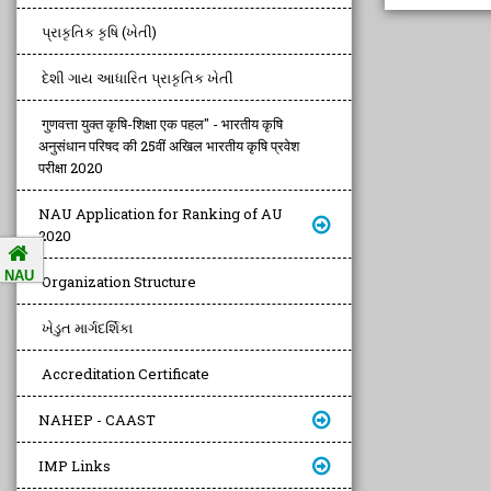
પ્રાકૃતિક કૃષિ (ખેતી)
દેશી ગાય આધારિત પ્રાકૃતિક ખેતી
गुणवत्ता युक्त कृषि-शिक्षा एक पहल" - भारतीय कृषि
अनुसंधान परिषद की 25वीं अखिल भारतीय कृषि प्रवेश
परीक्षा 2020
NAU Application for Ranking of AU
2020
NAU
Organization Structure
ખેડુત માર્ગદર્શિકા
Accreditation Certificate
NAHEP - CAAST
IMP Links