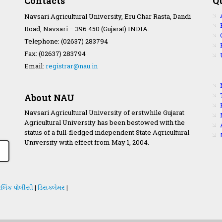
Contacts
Q
Navsari Agricultural University, Eru Char Rasta, Dandi
Road, Navsari – 396 450 (Gujarat) INDIA.
Telephone: (02637) 283794
Fax: (02637) 283794
Email:
registrar@nau.in
About NAU
Navsari Agricultural University of erstwhile Gujarat
Agricultural University has been bestowed with the
status of a full-fledged independent State Agricultural
University with effect from May 1, 2004.
લિંક પોલીસી
|
ડિસક્લેમર
|