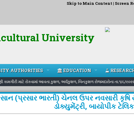
Skip to Main Content
|
Screen R
cultural University
ITY AUTHORITIES
EDUCATION
RESEARC
ાવણી કામગીરી માટે રોકવામાં આવતા કુશળ, અર્ઘકુશળ, બિનકુશળ રોજમદારોના તા.૧/૮/ર૦ર૬
િસાન (પ્રસાર ભારતી) ચેનલ ઉપર નવસારી કૃષિ યુનિ
ડોક્યુમેંટ્રી, બાયોપીક ટેલ