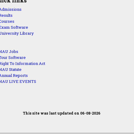
uick links
Admissions
Results
Courses
Exam Software
University Library
NAU Jobs
Tour Software
Right To Information Act
NAU Statute
Annual Reports
NAU LIVE EVENTS
This site was last updated on 06-08-2026