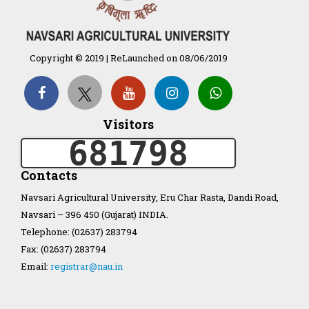
Organization Structure
Copyright © 2019 | ReLaunched on 08/06/2019
ખેડુત માર્ગદર્શિકા
Accreditation Certificate
Visitors
681798
Contacts
Navsari Agricultural University, Eru Char Rasta, Dandi Road,
Navsari – 396 450 (Gujarat) INDIA.
GAU Act 2004
Telephone: (02637) 283794
Fax: (02637) 283794
NAU Statute(Revised)
Email:
registrar@nau.in
Statastics