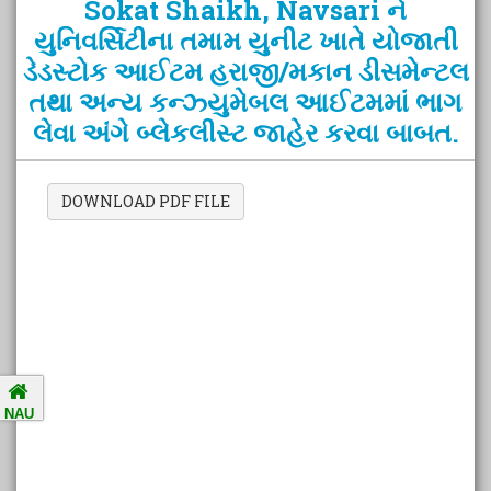
Sokat Shaikh, Navsari ને
યુનિવર્સિટીના તમામ યુનીટ ખાતે યોજાતી
ડેડસ્ટોક આઈટમ હરાજી/મકાન ડીસમેન્ટલ
Amalsad Chikoo Gets GI Tag:
તથા અન્ય કન્ઝ્યુમેબલ આઈટમમાં ભાગ
Boost for Local Farmers and
લેવા અંગે બ્લેકલીસ્ટ જાહેર કરવા બાબત.
Identity
National Ragging Prevention
DOWNLOAD PDF FILE
Programme
Study in India Portal Link
Redressal of Grievances of
Students
NAU
Accreditation Notification (For
the period of five years from
01/04/2021 to 31/03/2026).