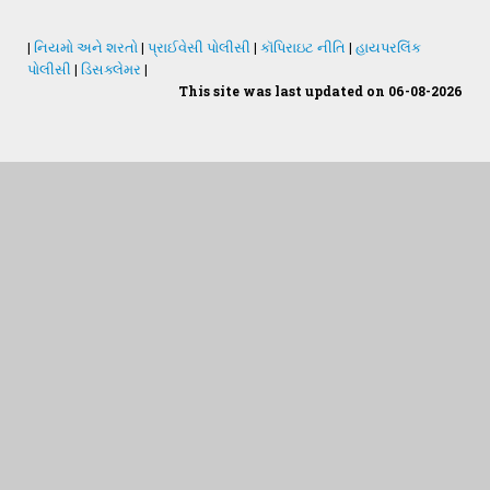
|
નિયમો અને શરતો
|
પ્રાઈવેસી પોલીસી
|
કૉપિરાઇટ નીતિ
|
હાયપરલિંક
પોલીસી
|
ડિસક્લેમર
|
This site was last updated on 06-08-2026
Students Desk
જમીન અને પાણીનું પૃથક્કરણ