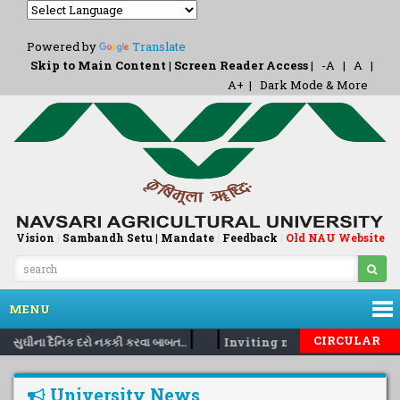
Powered by
Translate
Skip to Main Content
|
Screen Reader Access
|
-A
|
A
|
A+
|
Dark Mode & More
Vision
|
Sambandh Setu |
Mandate
|
Feedback
Old NAU Website
|
MENU
|
|
CIRCULAR
૭ સુઘીના દૈનિક દરો નકકી કરવા બાબત..
Inviting nomination for 5 da
University News