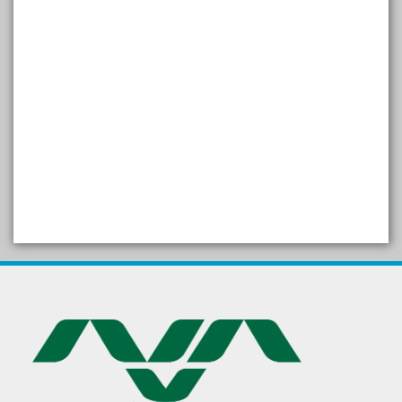
SELF STUDY REPORT
Arogya setu App information
in Gujarati
પ્રાકૃતિક કૃષિ (ખેતી)
દેશી ગાય આધારિત પ્રાકૃતિક ખેતી
गुणवत्ता युक्त कृषि-शिक्षा एक पहल" - भारतीय
कृषि अनुसंधान परिषद की 25वीं अखिल
भारतीय कृषि प्रवेश परीक्षा 2020