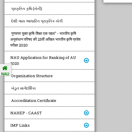
પ્રાકૃતિક કૃષિ (ખેતી)
દેશી ગાય આધારિત પ્રાકૃતિક ખેતી
गुणवत्ता युक्त कृषि-शिक्षा एक पहल" - भारतीय कृषि
अनुसंधान परिषद की 25वीं अखिल भारतीय कृषि प्रवेश
परीक्षा 2020
NAU Application for Ranking of AU
2020
NAU
Organization Structure
ખેડુત માર્ગદર્શિકા
Accreditation Certificate
NAHEP - CAAST
IMP Links