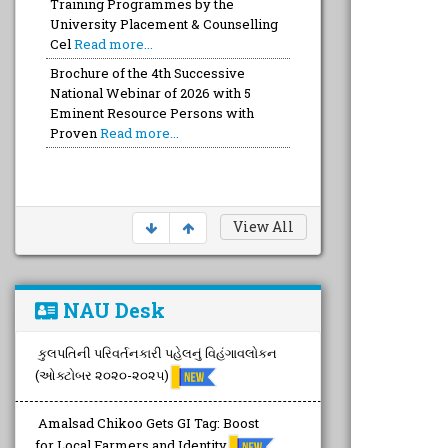
Training Programmes by the
University Placement & Counselling
Cel
Read more...
Brochure of the 4th Successive
National Webinar of 2026 with 5
Eminent Resource Persons with
Proven
Read more...
View All
NAU Desk
કુલપતિની પરિવર્તનકારી પહેલનું વિહંગાવલોકન
(ઓક્ટોબર ૨૦૨૦-૨૦૨૫)
Amalsad Chikoo Gets GI Tag: Boost
for Local Farmers and Identity