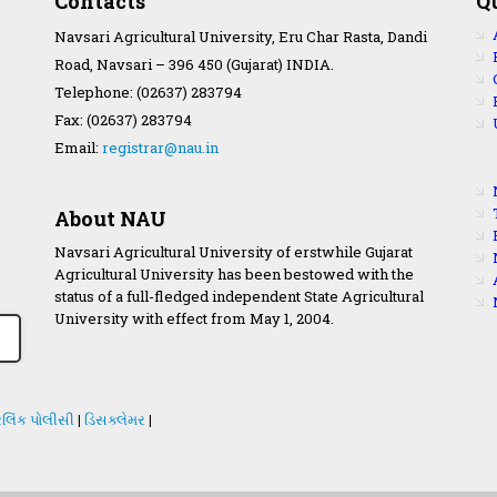
Contacts
Q
Navsari Agricultural University, Eru Char Rasta, Dandi
Road, Navsari – 396 450 (Gujarat) INDIA.
Telephone: (02637) 283794
Fax: (02637) 283794
Email:
registrar@nau.in
About NAU
Navsari Agricultural University of erstwhile Gujarat
Agricultural University has been bestowed with the
status of a full-fledged independent State Agricultural
University with effect from May 1, 2004.
લિંક પોલીસી
|
ડિસક્લેમર
|