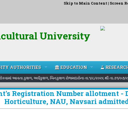
Skip to Main Content
|
Screen R
cultural University
ITY AUTHORITIES
EDUCATION
RESEARC
ે રોકવામાં આવતા કુશળ, અર્ઘકુશળ, બિનકુશળ રોજમદારોના તા.૧/૮/ર૦ર૬ થી તા.૩૧/૦૭/ર૦ર
t's Registration Number allotment - D
Horticulture, NAU, Navsari admitte