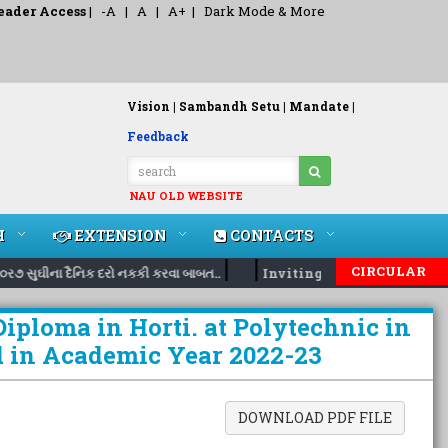
eader Access
|
-A
|
A
|
A+
|
Dark Mode & More
Vision |
Sambandh Setu |
Mandate |
Feedback
NAU OLD WEBSITE
H
EXTENSION
CONTACTS
|
|
CIRCULAR
૭ સુઘીના દૈનિક દરો નકકી કરવા બાબત..
Inviting nomination for 5 d
iploma in Horti. at Polytechnic in
d in Academic Year 2022-23
DOWNLOAD PDF FILE