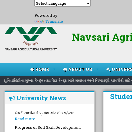
Powered by
Translate
Navsari Agri
HOME
ABOUT US
UNIVERS
ુનિવર્સિટીના મુખ્ય કેન્દ્ર તથા પેટા કેન્દ્ર ખાતે મરામત અને નિભાવણી કામગીરી માટ
Studen
University News
બેકરી તાલીમમાં પ્રવેશ અંગેની જાહેરાત
Read more...
Progress of Soft Skill Development