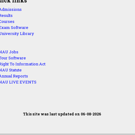
uick links
Admissions
Results
Courses
Exam Software
University Library
NAU Jobs
Tour Software
Right To Information Act
NAU Statute
Annual Reports
NAU LIVE EVENTS
This site was last updated on 06-08-2026