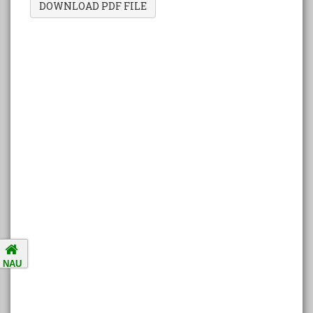
DOWNLOAD PDF FILE
Amalsad Chikoo Gets GI Tag:
Boost for Local Farmers and
Identity
National Ragging Prevention
Programme
Study in India Portal Link
Redressal of Grievances of
Students
Accreditation Notification (For
NAU
the period of five years from
01/04/2021 to 31/03/2026).