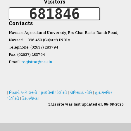
Visitors
681846
Organization Structure
Contacts
ખેડુત માર્ગદર્શિકા
Navsari Agricultural University, Eru Char Rasta, Dandi Road,
Navsari – 396 450 (Gujarat) INDIA.
Accreditation Certificate
Telephone: (02637) 283794
Fax: (02637) 283794
Email:
registrar@nau.in
GAU Act 2004
|
નિયમો અને શરતો
|
પ્રાઈવેસી પોલીસી
|
કૉપિરાઇટ નીતિ
|
હાયપરલિંક
પોલીસી
|
ડિસક્લેમર
|
NAU Statute(Revised)
This site was last updated on 06-08-2026
Statastics