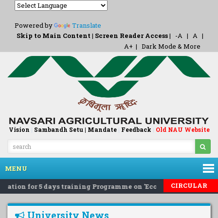
Powered by
Translate
Skip to Main Content
|
Screen Reader Access
|
-A
|
A
|
A+
|
Dark Mode & More
Vision
|
Sambandh Setu |
Mandate
|
Feedback
Old NAU Website
|
MENU
CIRCULAR
ation for 5 days training Programme on 'Eco-Friendly Rodent P
University News