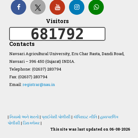
Visitors
Organization Structure
681792
ખેડુત માર્ગદર્શિકા
Contacts
Navsari Agricultural University, Eru Char Rasta, Dandi Road,
Accreditation Certificate
Navsari – 396 450 (Gujarat) INDIA.
Telephone: (02637) 283794
Fax: (02637) 283794
Email:
registrar@nau.in
GAU Act 2004
NAU Statute(Revised)
|
નિયમો અને શરતો
|
પ્રાઈવેસી પોલીસી
|
કૉપિરાઇટ નીતિ
|
હાયપરલિંક
પોલીસી
|
ડિસક્લેમર
|
This site was last updated on 06-08-2026
Statastics