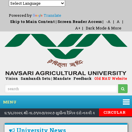
Powered by
Translate
Skip to Main Content
|
Screen Reader Access
|
-A
|
A
|
A+
|
Dark Mode & More
Vision
|
Sambandh Setu |
Mandate
|
Feedback
Old NAU Website
|
MENU
|
|
CIRCULAR
ના તા.૧/૮/ર૦ર૬ થી તા.૩૧/૦૭/ર૦ર૭ સુઘીના દૈનિક દરો નકકી કરવા બાબત..
Invi
University News