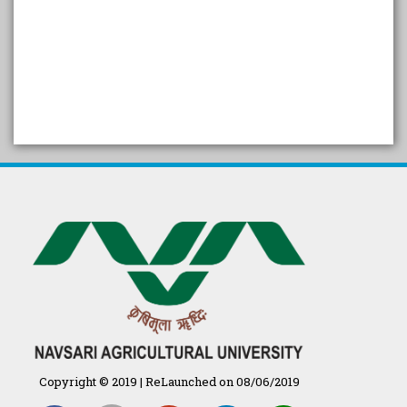
SELF STUDY REPORT
Arogya setu App information
in Gujarati
પ્રાકૃતિક કૃષિ (ખેતી)
દેશી ગાય આધારિત પ્રાકૃતિક ખેતી
गुणवत्ता युक्त कृषि-शिक्षा एक पहल" - भारतीय
कृषि अनुसंधान परिषद की 25वीं अखिल
भारतीय कृषि प्रवेश परीक्षा 2020
Copyright © 2019 | ReLaunched on 08/06/2019