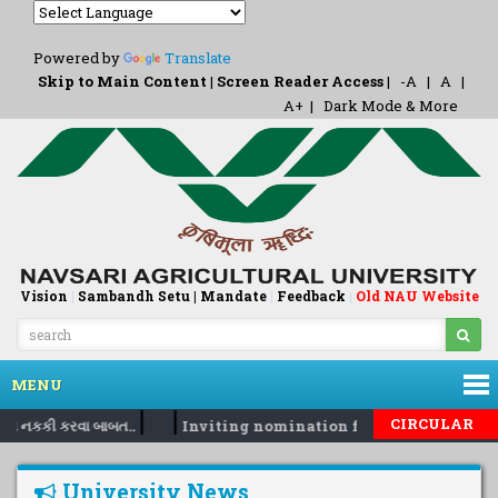
Powered by
Translate
Skip to Main Content
|
Screen Reader Access
|
-A
|
A
|
A+
|
Dark Mode & More
Vision
|
Sambandh Setu |
Mandate
|
Feedback
Old NAU Website
|
MENU
|
|
CIRCULAR
દરો નકકી કરવા બાબત..
Inviting nomination for 5 days training 
University News