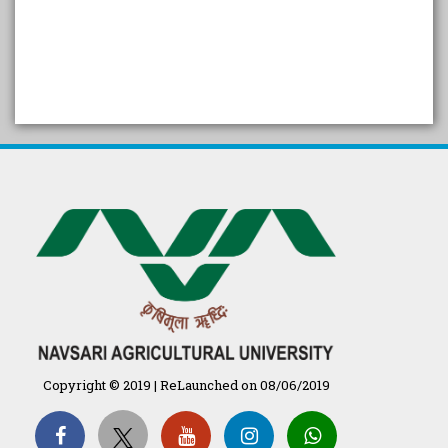
SELF STUDY REPORT
Arogya setu App information
in Gujarati
પ્રાકૃતિક કૃષિ (ખેતી)
દેશી ગાય આધારિત પ્રાકૃતિક ખેતી
गुणवत्ता युक्त कृषि-शिक्षा एक पहल" - भारतीय
कृषि अनुसंधान परिषद की 25वीं अखिल
भारतीय कृषि प्रवेश परीक्षा 2020
Copyright © 2019 | ReLaunched on 08/06/2019