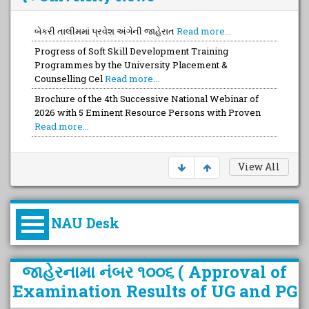
બેકરી તાલીમમાં પ્રવેશ અંગેની જાહેરાત
Read more...
Progress of Soft Skill Development Training
Programmes by the University Placement &
Counselling Cel
Read more...
Brochure of the 4th Successive National Webinar of
2026 with 5 Eminent Resource Persons with Proven
Read more...
Brochure of the FULL Day Capacity Devt. Training with
a Team of Top-Notch Talented FOUR Trainers wit
Read
more...
View All
NAU Desk
કુલપતિની પરિવર્તનકારી પહેલનું
જાહેરનામા નંબર ૧૦૦૬ ( Approval of
વિહંગાવલોકન (ઓક્ટોબર ૨૦૨૦-૨૦૨૫)
Examination Results of UG and PG