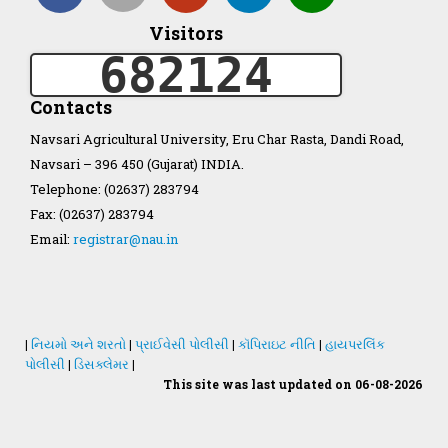
Visitors
Organization Structure
682124
ખેડુત માર્ગદર્શિકા
Contacts
Navsari Agricultural University, Eru Char Rasta, Dandi Road,
Accreditation Certificate
Navsari – 396 450 (Gujarat) INDIA.
Telephone: (02637) 283794
Fax: (02637) 283794
Email:
registrar@nau.in
GAU Act 2004
NAU Statute(Revised)
|
નિયમો અને શરતો
|
પ્રાઈવેસી પોલીસી
|
કૉપિરાઇટ નીતિ
|
હાયપરલિંક
પોલીસી
|
ડિસક્લેમર
|
This site was last updated on 06-08-2026
Statastics