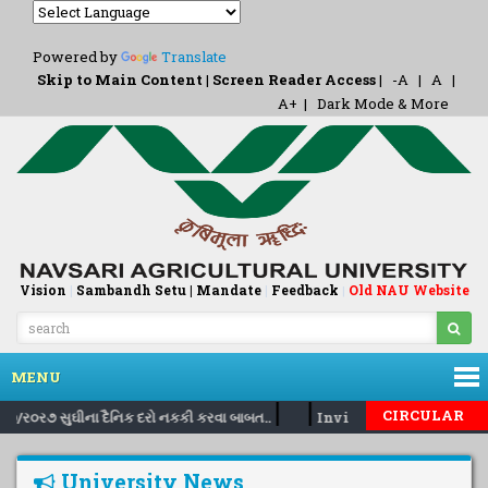
Powered by
Translate
Skip to Main Content
|
Screen Reader Access
|
-A
|
A
|
A+
|
Dark Mode & More
Vision
|
Sambandh Setu |
Mandate
|
Feedback
Old NAU Website
|
MENU
|
|
CIRCULAR
/૦૭/ર૦ર૭ સુઘીના દૈનિક દરો નકકી કરવા બાબત..
Inviting nomination fo
University News