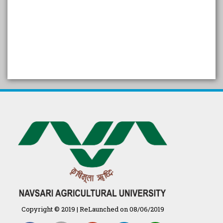
SELF STUDY REPORT
Arogya setu App information
in Gujarati
પ્રાકૃતિક કૃષિ (ખેતી)
દેશી ગાય આધારિત પ્રાકૃતિક ખેતી
गुणवत्ता युक्त कृषि-शिक्षा एक पहल" - भारतीय
कृषि अनुसंधान परिषद की 25वीं अखिल
भारतीय कृषि प्रवेश परीक्षा 2020
Copyright © 2019 | ReLaunched on 08/06/2019