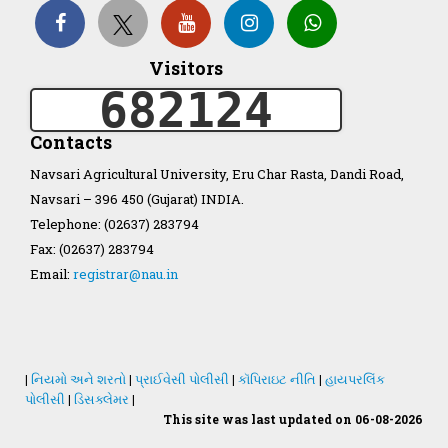
Visitors
Organization Structure
682124
ખેડુત માર્ગદર્શિકા
Contacts
Navsari Agricultural University, Eru Char Rasta, Dandi Road,
Accreditation Certificate
Navsari – 396 450 (Gujarat) INDIA.
Telephone: (02637) 283794
Fax: (02637) 283794
Email:
registrar@nau.in
GAU Act 2004
NAU Statute(Revised)
|
નિયમો અને શરતો
|
પ્રાઈવેસી પોલીસી
|
કૉપિરાઇટ નીતિ
|
હાયપરલિંક
પોલીસી
|
ડિસક્લેમર
|
This site was last updated on 06-08-2026
Statastics