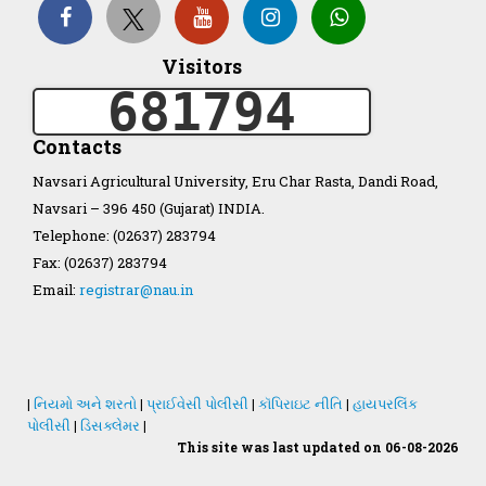
Organization Structure
Visitors
681794
ખેડુત માર્ગદર્શિકા
Contacts
Accreditation Certificate
Navsari Agricultural University, Eru Char Rasta, Dandi Road,
Navsari – 396 450 (Gujarat) INDIA.
Telephone: (02637) 283794
Fax: (02637) 283794
Email:
registrar@nau.in
GAU Act 2004
NAU Statute(Revised)
|
નિયમો અને શરતો
|
પ્રાઈવેસી પોલીસી
|
કૉપિરાઇટ નીતિ
|
હાયપરલિંક
Statastics
પોલીસી
|
ડિસક્લેમર
|
This site was last updated on 06-08-2026