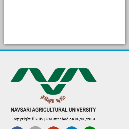
SELF STUDY REPORT
Arogya setu App information
in Gujarati
પ્રાકૃતિક કૃષિ (ખેતી)
દેશી ગાય આધારિત પ્રાકૃતિક ખેતી
गुणवत्ता युक्त कृषि-शिक्षा एक पहल" - भारतीय
कृषि अनुसंधान परिषद की 25वीं अखिल
भारतीय कृषि प्रवेश परीक्षा 2020
Copyright © 2019 | ReLaunched on 08/06/2019