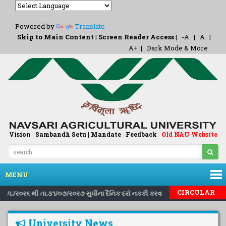
Powered by
Translate
Skip to Main Content
|
Screen Reader Access
|
-A
|
A
|
A+
|
Dark Mode & More
Vision
|
Sambandh Setu |
Mandate
|
Feedback
Old NAU Website
|
MENU
|
|
CIRCULAR
તા.૧/૮/ર૦ર૬ થી તા.૩૧/૦૭/ર૦ર૭ સુઘીના દૈનિક દરો નકકી કરવા બાબત..
Invitin
University News