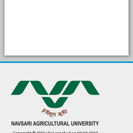
SELF STUDY REPORT
Arogya setu App information
in Gujarati
પ્રાકૃતિક કૃષિ (ખેતી)
દેશી ગાય આધારિત પ્રાકૃતિક ખેતી
गुणवत्ता युक्त कृषि-शिक्षा एक पहल" - भारतीय
कृषि अनुसंधान परिषद की 25वीं अखिल
भारतीय कृषि प्रवेश परीक्षा 2020
Copyright © 2019 | ReLaunched on 08/06/2019