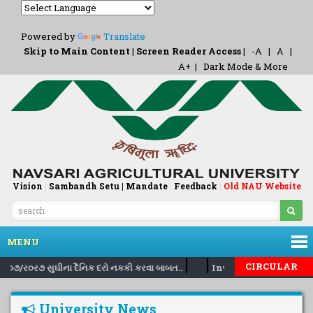
Powered by
Translate
Skip to Main Content
|
Screen Reader Access
|
-A
|
A
|
A+
|
Dark Mode & More
Vision
|
Sambandh Setu |
Mandate
|
Feedback
Old NAU Website
|
MENU
|
|
CIRCULAR
૩૧/૦૭/ર૦ર૭ સુઘીના દૈનિક દરો નકકી કરવા બાબત..
Inviting nomination f
University News