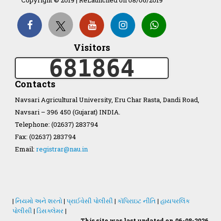
Organization Structure
Visitors
681864
ખેડુત માર્ગદર્શિકા
Contacts
Accreditation Certificate
Navsari Agricultural University, Eru Char Rasta, Dandi Road,
Navsari – 396 450 (Gujarat) INDIA.
Telephone: (02637) 283794
Fax: (02637) 283794
Email:
registrar@nau.in
GAU Act 2004
NAU Statute(Revised)
|
નિયમો અને શરતો
|
પ્રાઈવેસી પોલીસી
|
કૉપિરાઇટ નીતિ
|
હાયપરલિંક
Statastics
પોલીસી
|
ડિસક્લેમર
|
This site was last updated on 06-08-2026