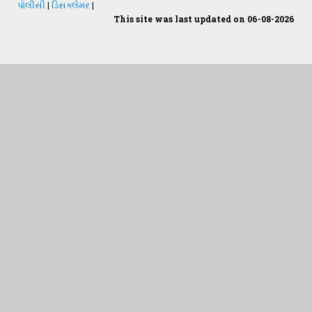
પોલીસી
|
ડિસક્લેમર
|
This site was last updated on 06-08-2026
Students Desk
જમીન અને પાણીનું પૃથક્કરણ