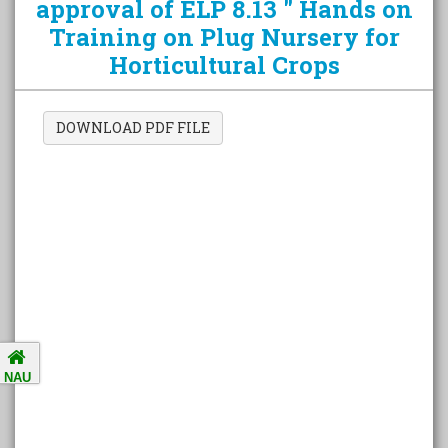
approval of ELP 8.13 " Hands on
Training on Plug Nursery for
Horticultural Crops
Amalsad Chikoo Gets GI Tag:
Boost for Local Farmers and
Identity
DOWNLOAD PDF FILE
National Ragging Prevention
Programme
Study in India Portal Link
Redressal of Grievances of
Students
NAU
Accreditation Notification (For
the period of five years from
01/04/2021 to 31/03/2026).