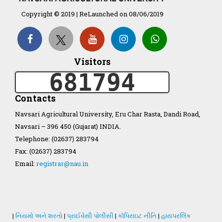
Copyright © 2019 | ReLaunched on 08/06/2019
Organization Structure
Visitors
ખેડુત માર્ગદર્શિકા
681794
Accreditation Certificate
Contacts
Navsari Agricultural University, Eru Char Rasta, Dandi Road,
Navsari – 396 450 (Gujarat) INDIA.
Telephone: (02637) 283794
Fax: (02637) 283794
GAU Act 2004
Email:
registrar@nau.in
NAU Statute(Revised)
Statastics
|
નિયમો અને શરતો
|
પ્રાઈવેસી પોલીસી
|
કૉપિરાઇટ નીતિ
|
હાયપરલિંક