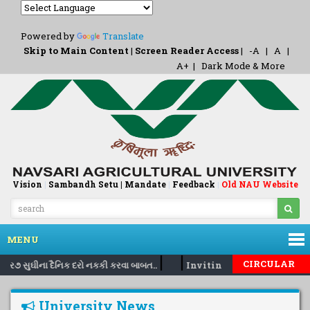
Powered by
Translate
Skip to Main Content
|
Screen Reader Access
|
-A
|
A
|
A+
|
Dark Mode & More
Vision
|
Sambandh Setu |
Mandate
|
Feedback
Old NAU Website
|
MENU
|
|
CIRCULAR
ર૦ર૭ સુઘીના દૈનિક દરો નકકી કરવા બાબત..
Inviting nomination for 5
University News