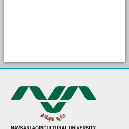
SELF STUDY REPORT
Arogya setu App information
in Gujarati
પ્રાકૃતિક કૃષિ (ખેતી)
દેશી ગાય આધારિત પ્રાકૃતિક ખેતી
गुणवत्ता युक्त कृषि-शिक्षा एक पहल" - भारतीय
कृषि अनुसंधान परिषद की 25वीं अखिल
भारतीय कृषि प्रवेश परीक्षा 2020