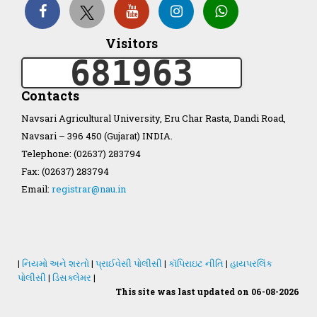
Organization Structure
Visitors
681963
ખેડુત માર્ગદર્શિકા
Contacts
Accreditation Certificate
Navsari Agricultural University, Eru Char Rasta, Dandi Road,
Navsari – 396 450 (Gujarat) INDIA.
Telephone: (02637) 283794
Fax: (02637) 283794
Email:
registrar@nau.in
GAU Act 2004
NAU Statute(Revised)
|
નિયમો અને શરતો
|
પ્રાઈવેસી પોલીસી
|
કૉપિરાઇટ નીતિ
|
હાયપરલિંક
Statastics
પોલીસી
|
ડિસક્લેમર
|
This site was last updated on 06-08-2026