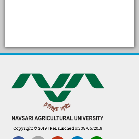
SELF STUDY REPORT
Arogya setu App information
in Gujarati
પ્રાકૃતિક કૃષિ (ખેતી)
દેશી ગાય આધારિત પ્રાકૃતિક ખેતી
गुणवत्ता युक्त कृषि-शिक्षा एक पहल" - भारतीय
कृषि अनुसंधान परिषद की 25वीं अखिल
भारतीय कृषि प्रवेश परीक्षा 2020
Copyright © 2019 | ReLaunched on 08/06/2019