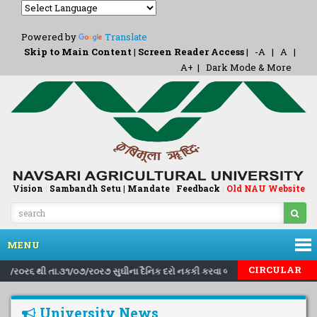
Powered by
Translate
Skip to Main Content
|
Screen Reader Access
|
-A
|
A
|
A+
|
Dark Mode & More
Vision
|
Sambandh Setu |
Mandate
|
Feedback
Old NAU Website
|
MENU
|
|
CIRCULAR
.૧/૮/ર૦ર૬ થી તા.૩૧/૦૭/ર૦ર૭ સુઘીના દૈનિક દરો નકકી કરવા બાબત..
Inviting
University News