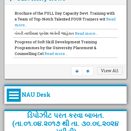
Brochure of the FULL Day Capacity Devt. Training with
a Team of Top-Notch Talented FOUR Trainers wit
Read
more...
બેકરી તાલીમમાં પ્રવેશ અંગેની જાહેરાત
Read more...
Progress of Soft Skill Development Training
Programmes by the University Placement &
Counselling Cel
Read more...
View All
NAU Desk
કુલપતિની પરિવર્તનકારી પહેલનું
ડિપોઝીટ પરત કરવા બાબત.
વિહંગાવલોકન (ઓક્ટોબર ૨૦૨૦-૨૦૨૫)
(તા.૦૧.૦૪.૨૦૧૭ થી તા. ૩૦.૦૬.૨૦૨૪