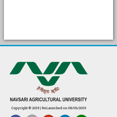
SELF STUDY REPORT
Arogya setu App information
in Gujarati
પ્રાકૃતિક કૃષિ (ખેતી)
દેશી ગાય આધારિત પ્રાકૃતિક ખેતી
गुणवत्ता युक्त कृषि-शिक्षा एक पहल" - भारतीय
कृषि अनुसंधान परिषद की 25वीं अखिल
भारतीय कृषि प्रवेश परीक्षा 2020
Copyright © 2019 | ReLaunched on 08/06/2019