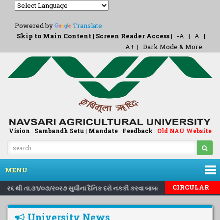
Powered by
Translate
Skip to Main Content
|
Screen Reader Access
|
-A
|
A
|
A+
|
Dark Mode & More
Vision
|
Sambandh Setu |
Mandate
|
Feedback
Old NAU Website
|
MENU
|
|
CIRCULAR
/ર૦ર૬ થી તા.૩૧/૦૭/ર૦ર૭ સુઘીના દૈનિક દરો નકકી કરવા બાબત..
Inviting no
University News