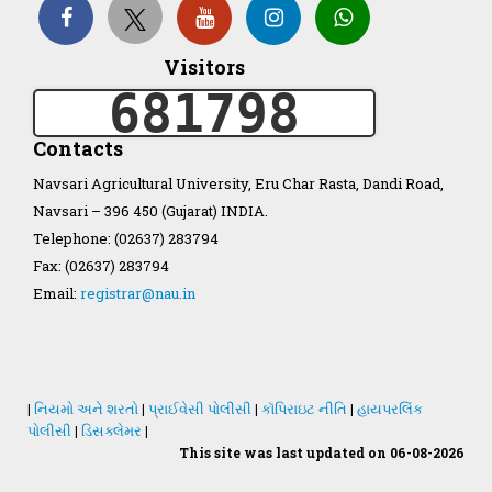
Organization Structure
Visitors
681798
ખેડુત માર્ગદર્શિકા
Contacts
Accreditation Certificate
Navsari Agricultural University, Eru Char Rasta, Dandi Road,
Navsari – 396 450 (Gujarat) INDIA.
Telephone: (02637) 283794
Fax: (02637) 283794
Email:
registrar@nau.in
GAU Act 2004
NAU Statute(Revised)
|
નિયમો અને શરતો
|
પ્રાઈવેસી પોલીસી
|
કૉપિરાઇટ નીતિ
|
હાયપરલિંક
Statastics
પોલીસી
|
ડિસક્લેમર
|
This site was last updated on 06-08-2026