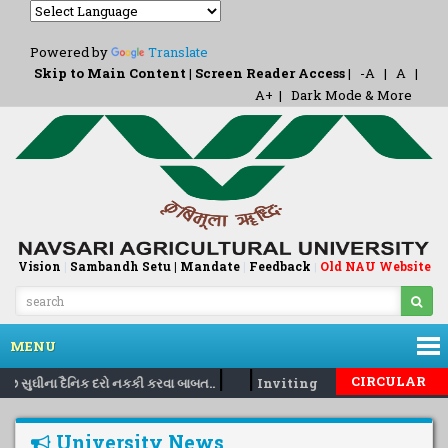
Powered by
Translate
Skip to Main Content
|
Screen Reader Access
|
-A
|
A
|
A+
|
Dark Mode & More
Vision
|
Sambandh Setu |
Mandate
|
Feedback
Old NAU Website
|
MENU
|
|
CIRCULAR
ર૭ સુઘીના દૈનિક દરો નકકી કરવા બાબત..
Inviting nomination for 5 d
University News