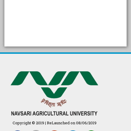
SELF STUDY REPORT
Arogya setu App information
in Gujarati
પ્રાકૃતિક કૃષિ (ખેતી)
દેશી ગાય આધારિત પ્રાકૃતિક ખેતી
गुणवत्ता युक्त कृषि-शिक्षा एक पहल" - भारतीय
कृषि अनुसंधान परिषद की 25वीं अखिल
भारतीय कृषि प्रवेश परीक्षा 2020
Copyright © 2019 | ReLaunched on 08/06/2019