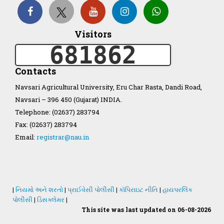
Visitors
Organization Structure
681862
ખેડુત માર્ગદર્શિકા
Contacts
Navsari Agricultural University, Eru Char Rasta, Dandi Road,
Accreditation Certificate
Navsari – 396 450 (Gujarat) INDIA.
Telephone: (02637) 283794
Fax: (02637) 283794
Email:
registrar@nau.in
GAU Act 2004
NAU Statute(Revised)
|
નિયમો અને શરતો
|
પ્રાઈવેસી પોલીસી
|
કૉપિરાઇટ નીતિ
|
હાયપરલિંક
પોલીસી
|
ડિસક્લેમર
|
This site was last updated on 06-08-2026
Statastics