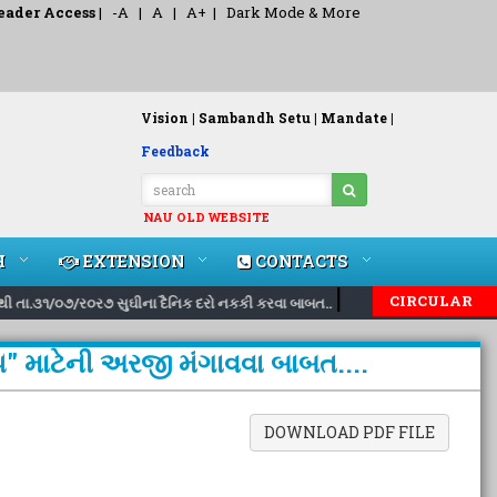
eader Access
|
-A
|
A
|
A+
|
Dark Mode & More
Vision |
Sambandh Setu |
Mandate |
Feedback
NAU OLD WEBSITE
H
EXTENSION
CONTACTS
|
|
CIRCULAR
ી તા.૩૧/૦૭/ર૦ર૭ સુઘીના દૈનિક દરો નકકી કરવા બાબત..
Inviting nominati
૨૫" માટેની અરજી મંગાવવા બાબત....
DOWNLOAD PDF FILE