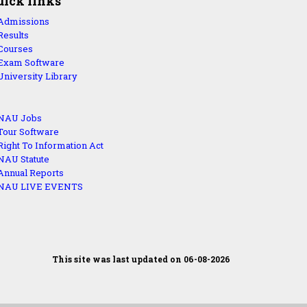
uick links
Admissions
Results
Courses
Exam Software
University Library
NAU Jobs
Tour Software
Right To Information Act
NAU Statute
Annual Reports
NAU LIVE EVENTS
This site was last updated on 06-08-2026