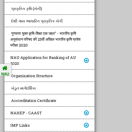
પ્રાકૃતિક કૃષિ (ખેતી)
દેશી ગાય આધારિત પ્રાકૃતિક ખેતી
गुणवत्ता युक्त कृषि-शिक्षा एक पहल" - भारतीय कृषि
अनुसंधान परिषद की 25वीं अखिल भारतीय कृषि प्रवेश
परीक्षा 2020
NAU Application for Ranking of AU
2020
NAU
Organization Structure
ખેડુત માર્ગદર્શિકા
Accreditation Certificate
NAHEP - CAAST
IMP Links