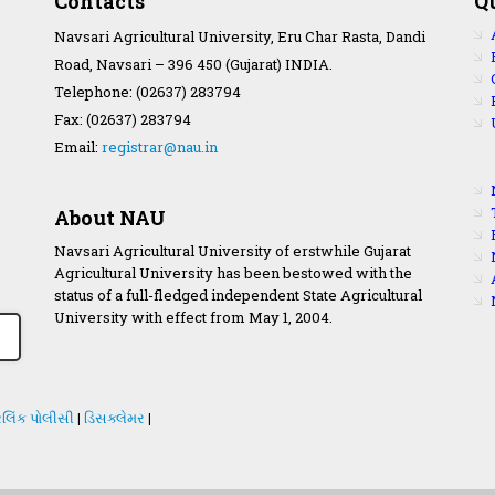
Contacts
Q
Navsari Agricultural University, Eru Char Rasta, Dandi
Road, Navsari – 396 450 (Gujarat) INDIA.
Telephone: (02637) 283794
Fax: (02637) 283794
Email:
registrar@nau.in
About NAU
Navsari Agricultural University of erstwhile Gujarat
Agricultural University has been bestowed with the
status of a full-fledged independent State Agricultural
University with effect from May 1, 2004.
લિંક પોલીસી
|
ડિસક્લેમર
|