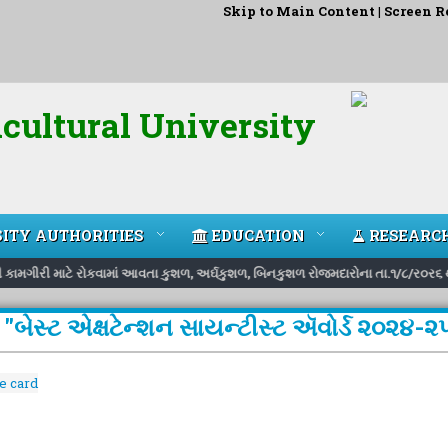
Skip to Main Content
|
Screen R
cultural University
ITY AUTHORITIES
EDUCATION
RESEARC
ણી કામગીરી માટે રોકવામાં આવતા કુશળ, અર્ઘકુશળ, બિનકુશળ રોજમદારોના તા.૧/૮/ર૦ર૬ થ
"બેસ્ટ એક્ષટેન્શન સાયન્ટીસ્ટ ઍવોર્ડ ૨૦૨૪-
e card