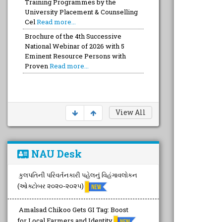
Training Programmes by the
University Placement & Counselling
Cel
Read more...
Brochure of the 4th Successive
National Webinar of 2026 with 5
Eminent Resource Persons with
Proven
Read more...
View All
NAU Desk
કુલપતિની પરિવર્તનકારી પહેલનું વિહંગાવલોકન
(ઓક્ટોબર ૨૦૨૦-૨૦૨૫)
Amalsad Chikoo Gets GI Tag: Boost
for Local Farmers and Identity