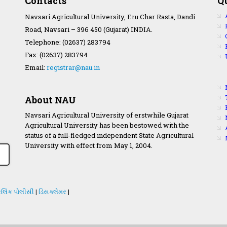
Contacts
Q
Navsari Agricultural University, Eru Char Rasta, Dandi
Road, Navsari – 396 450 (Gujarat) INDIA.
Telephone: (02637) 283794
Fax: (02637) 283794
Email:
registrar@nau.in
About NAU
Navsari Agricultural University of erstwhile Gujarat
Agricultural University has been bestowed with the
status of a full-fledged independent State Agricultural
University with effect from May 1, 2004.
લિંક પોલીસી
|
ડિસક્લેમર
|