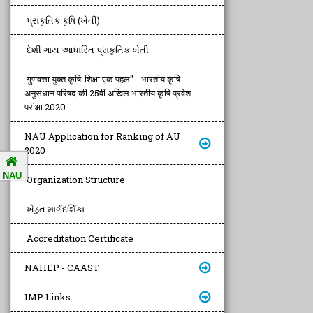
પ્રાકૃતિક કૃષિ (ખેતી)
દેશી ગાય આધારિત પ્રાકૃતિક ખેતી
गुणवत्ता युक्त कृषि-शिक्षा एक पहल" - भारतीय कृषि
अनुसंधान परिषद की 25वीं अखिल भारतीय कृषि प्रवेश
परीक्षा 2020
NAU Application for Ranking of AU
2020
NAU
Organization Structure
ખેડુત માર્ગદર્શિકા
Accreditation Certificate
NAHEP - CAAST
IMP Links