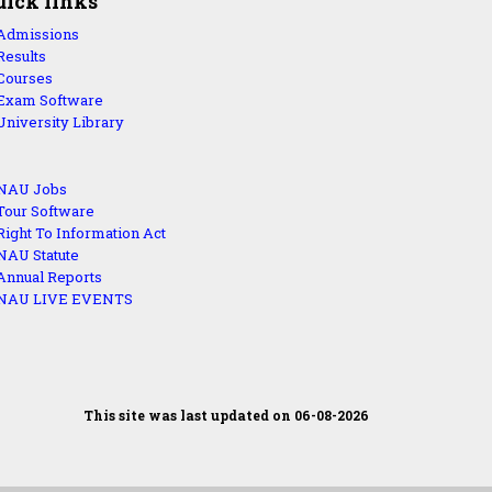
uick links
Admissions
Results
Courses
Exam Software
University Library
NAU Jobs
Tour Software
Right To Information Act
NAU Statute
Annual Reports
NAU LIVE EVENTS
This site was last updated on 06-08-2026