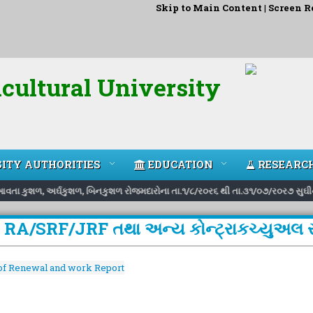
Skip to Main Content
|
Screen R
cultural University
ITY AUTHORITIES
EDUCATION
RESEARC
ં આવતા કુશળ, અર્ઘકુશળ, બિનકુશળ રોજમદારોના તા.૧/૮/ર૦ર૬ થી તા.૩૧/૦૭/ર૦ર૭ સુઘીના 
RA/SRF/JRF તથા અન્ય કોન્ટ્રાકચ્યુઅલ સ્ટ
of Renewal and work Report