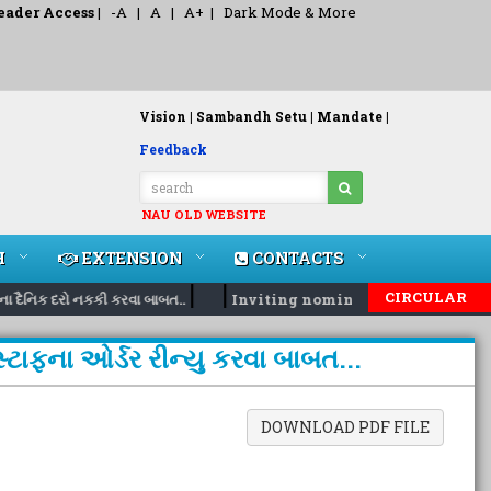
eader Access
|
-A
|
A
|
A+
|
Dark Mode & More
Vision |
Sambandh Setu |
Mandate |
Feedback
NAU OLD WEBSITE
H
EXTENSION
CONTACTS
|
|
CIRCULAR
દૈનિક દરો નકકી કરવા બાબત..
Inviting nomination for 5 days tra
ાફના ઓર્ડર રીન્યુ કરવા બાબત...
DOWNLOAD PDF FILE