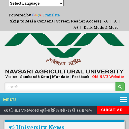
Powered by
Translate
Skip to Main Content
|
Screen Reader Access
|
-A
|
A
|
A+
|
Dark Mode & More
Vision
|
Sambandh Setu |
Mandate
|
Feedback
Old NAU Website
|
MENU
|
|
CIRCULAR
/ર૦ર૬ થી તા.૩૧/૦૭/ર૦ર૭ સુઘીના દૈનિક દરો નકકી કરવા બાબત..
Inviting no
University News