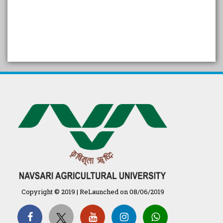
SELF STUDY REPORT
Arogya setu App information
in Gujarati
પ્રાકૃતિક કૃષિ (ખેતી)
દેશી ગાય આધારિત પ્રાકૃતિક ખેતી
गुणवत्ता युक्त कृषि-शिक्षा एक पहल" - भारतीय
कृषि अनुसंधान परिषद की 25वीं अखिल
भारतीय कृषि प्रवेश परीक्षा 2020
Copyright © 2019 | ReLaunched on 08/06/2019