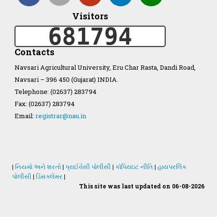
Visitors
Organization Structure
681794
ખેડુત માર્ગદર્શિકા
Contacts
Navsari Agricultural University, Eru Char Rasta, Dandi Road,
Accreditation Certificate
Navsari – 396 450 (Gujarat) INDIA.
Telephone: (02637) 283794
Fax: (02637) 283794
Email:
registrar@nau.in
GAU Act 2004
NAU Statute(Revised)
|
નિયમો અને શરતો
|
પ્રાઈવેસી પોલીસી
|
કૉપિરાઇટ નીતિ
|
હાયપરલિંક
પોલીસી
|
ડિસક્લેમર
|
This site was last updated on 06-08-2026
Statastics