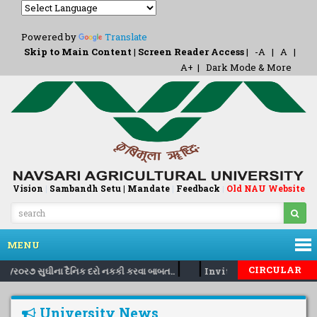
Powered by
Translate
Skip to Main Content
|
Screen Reader Access
|
-A
|
A
|
A+
|
Dark Mode & More
Vision
|
Sambandh Setu |
Mandate
|
Feedback
Old NAU Website
|
MENU
|
|
CIRCULAR
૦૭/ર૦ર૭ સુઘીના દૈનિક દરો નકકી કરવા બાબત..
Inviting nomination for
University News