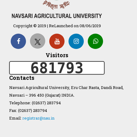
Organization Structure
Copyright © 2019 | ReLaunched on 08/06/2019
ખેડુત માર્ગદર્શિકા
Accreditation Certificate
Visitors
681793
Contacts
Navsari Agricultural University, Eru Char Rasta, Dandi Road,
Navsari – 396 450 (Gujarat) INDIA.
GAU Act 2004
Telephone: (02637) 283794
Fax: (02637) 283794
NAU Statute(Revised)
Email:
registrar@nau.in
Statastics