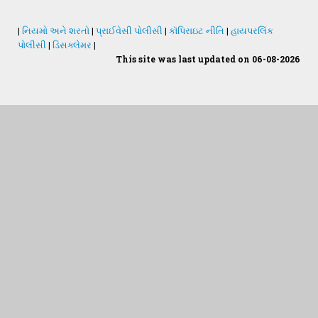
|
નિયમો અને શરતો
|
પ્રાઈવેસી પોલીસી
|
કૉપિરાઇટ નીતિ
|
હાયપરલિંક
પોલીસી
|
ડિસક્લેમર
|
This site was last updated on 06-08-2026
Students Desk
જમીન અને પાણીનું પૃથક્કરણ