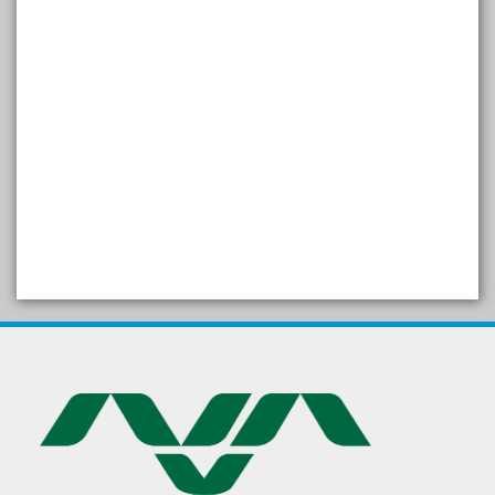
SELF STUDY REPORT
Arogya setu App information
in Gujarati
પ્રાકૃતિક કૃષિ (ખેતી)
દેશી ગાય આધારિત પ્રાકૃતિક ખેતી
गुणवत्ता युक्त कृषि-शिक्षा एक पहल" - भारतीय
कृषि अनुसंधान परिषद की 25वीं अखिल
भारतीय कृषि प्रवेश परीक्षा 2020