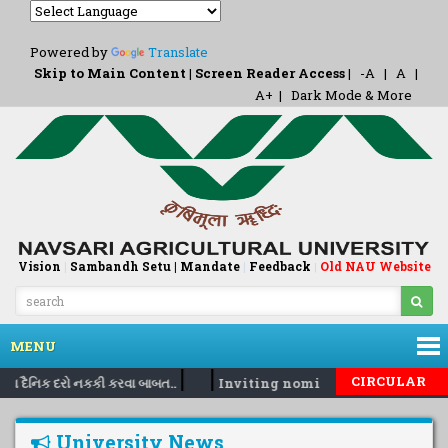
Powered by
Translate
Skip to Main Content
|
Screen Reader Access
|
-A
|
A
|
A+
|
Dark Mode & More
Vision
|
Sambandh Setu |
Mandate
|
Feedback
Old NAU Website
|
MENU
|
|
CIRCULAR
ના દૈનિક દરો નકકી કરવા બાબત..
Inviting nomination for 5 days t
University News