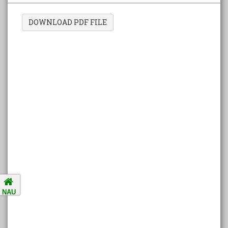
DOWNLOAD PDF FILE
Amalsad Chikoo Gets GI Tag:
Boost for Local Farmers and
Identity
National Ragging Prevention
Programme
Study in India Portal Link
Redressal of Grievances of
Students
NAU
Accreditation Notification (For
the period of five years from
01/04/2021 to 31/03/2026).