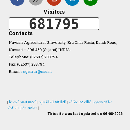
Visitors
681795
Organization Structure
Contacts
ખેડુત માર્ગદર્શિકા
Navsari Agricultural University, Eru Char Rasta, Dandi Road,
Navsari – 396 450 (Gujarat) INDIA.
Accreditation Certificate
Telephone: (02637) 283794
Fax: (02637) 283794
Email:
registrar@nau.in
GAU Act 2004
|
નિયમો અને શરતો
|
પ્રાઈવેસી પોલીસી
|
કૉપિરાઇટ નીતિ
|
હાયપરલિંક
પોલીસી
|
ડિસક્લેમર
|
NAU Statute(Revised)
This site was last updated on 06-08-2026
Statastics