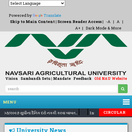
Powered by
Translate
Skip to Main Content
|
Screen Reader Access
|
-A
|
A
|
A+
|
Dark Mode & More
Vision
|
Sambandh Setu |
Mandate
|
Feedback
Old NAU Website
|
MENU
|
|
CIRCULAR
૩૧/૦૭/ર૦ર૭ સુઘીના દૈનિક દરો નકકી કરવા બાબત..
Inviting nomination f
University News