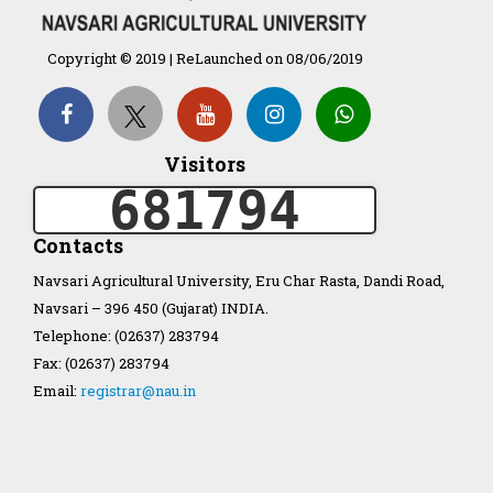
Copyright © 2019 | ReLaunched on 08/06/2019
Organization Structure
ખેડુત માર્ગદર્શિકા
Visitors
681794
Accreditation Certificate
Contacts
Navsari Agricultural University, Eru Char Rasta, Dandi Road,
Navsari – 396 450 (Gujarat) INDIA.
Telephone: (02637) 283794
GAU Act 2004
Fax: (02637) 283794
Email:
registrar@nau.in
NAU Statute(Revised)
Statastics