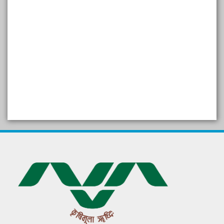
SELF STUDY REPORT
Arogya setu App information
in Gujarati
પ્રાકૃતિક કૃષિ (ખેતી)
દેશી ગાય આધારિત પ્રાકૃતિક ખેતી
गुणवत्ता युक्त कृषि-शिक्षा एक पहल" - भारतीय
कृषि अनुसंधान परिषद की 25वीं अखिल
भारतीय कृषि प्रवेश परीक्षा 2020