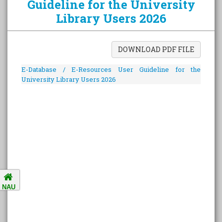
Guideline for the University
Library Users 2026
Amalsad Chikoo Gets GI Tag:
Boost for Local Farmers and
DOWNLOAD PDF FILE
Identity
E-Database / E-Resources User Guideline for the
University Library Users 2026
National Ragging Prevention
Programme
Study in India Portal Link
Redressal of Grievances of
Students
NAU
Accreditation Notification (For
the period of five years from
01/04/2021 to 31/03/2026).