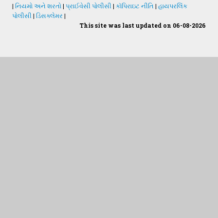
|
નિયમો અને શરતો
|
પ્રાઈવેસી પોલીસી
|
કૉપિરાઇટ નીતિ
|
હાયપરલિંક
પોલીસી
|
ડિસક્લેમર
|
This site was last updated on 06-08-2026
Students Desk
જમીન અને પાણીનું પૃથક્કરણ