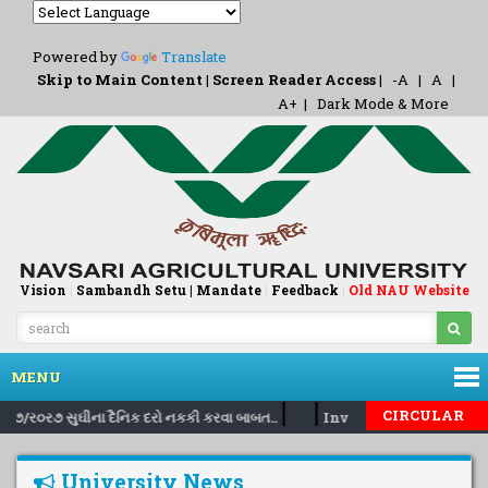
Powered by
Translate
Skip to Main Content
|
Screen Reader Access
|
-A
|
A
|
A+
|
Dark Mode & More
Vision
|
Sambandh Setu |
Mandate
|
Feedback
Old NAU Website
|
MENU
|
|
CIRCULAR
૧/૦૭/ર૦ર૭ સુઘીના દૈનિક દરો નકકી કરવા બાબત..
Inviting nomination fo
University News