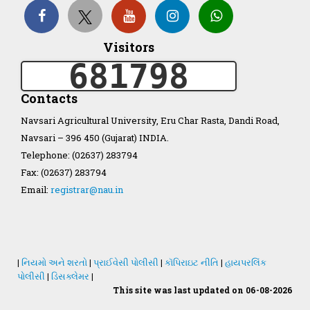
Visitors
Organization Structure
681798
ખેડુત માર્ગદર્શિકા
Contacts
Navsari Agricultural University, Eru Char Rasta, Dandi Road,
Accreditation Certificate
Navsari – 396 450 (Gujarat) INDIA.
Telephone: (02637) 283794
Fax: (02637) 283794
Email:
registrar@nau.in
GAU Act 2004
NAU Statute(Revised)
|
નિયમો અને શરતો
|
પ્રાઈવેસી પોલીસી
|
કૉપિરાઇટ નીતિ
|
હાયપરલિંક
પોલીસી
|
ડિસક્લેમર
|
This site was last updated on 06-08-2026
Statastics