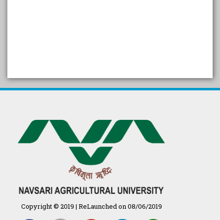
SELF STUDY REPORT
Arogya setu App information
in Gujarati
પ્રાકૃતિક કૃષિ (ખેતી)
દેશી ગાય આધારિત પ્રાકૃતિક ખેતી
गुणवत्ता युक्त कृषि-शिक्षा एक पहल" - भारतीय
कृषि अनुसंधान परिषद की 25वीं अखिल
भारतीय कृषि प्रवेश परीक्षा 2020
Copyright © 2019 | ReLaunched on 08/06/2019