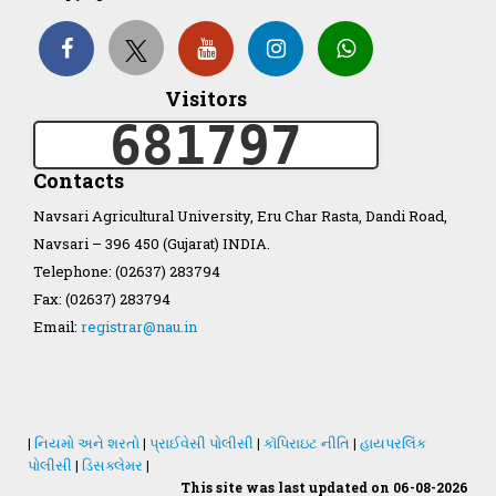
Organization Structure
Visitors
ખેડુત માર્ગદર્શિકા
681797
Accreditation Certificate
Contacts
Navsari Agricultural University, Eru Char Rasta, Dandi Road,
Navsari – 396 450 (Gujarat) INDIA.
Telephone: (02637) 283794
Fax: (02637) 283794
GAU Act 2004
Email:
registrar@nau.in
NAU Statute(Revised)
Statastics
|
નિયમો અને શરતો
|
પ્રાઈવેસી પોલીસી
|
કૉપિરાઇટ નીતિ
|
હાયપરલિંક
પોલીસી
|
ડિસક્લેમર
|
This site was last updated on 06-08-2026