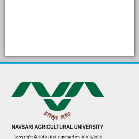
SELF STUDY REPORT
Arogya setu App information
in Gujarati
પ્રાકૃતિક કૃષિ (ખેતી)
દેશી ગાય આધારિત પ્રાકૃતિક ખેતી
गुणवत्ता युक्त कृषि-शिक्षा एक पहल" - भारतीय
कृषि अनुसंधान परिषद की 25वीं अखिल
भारतीय कृषि प्रवेश परीक्षा 2020
Copyright © 2019 | ReLaunched on 08/06/2019