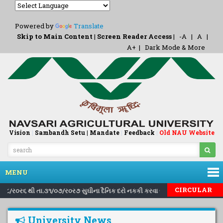
Powered by
Translate
Skip to Main Content
|
Screen Reader Access
|
-A
|
A
|
A+
|
Dark Mode & More
Vision
|
Sambandh Setu |
Mandate
|
Feedback
Old NAU Website
|
MENU
|
|
CIRCULAR
ા.૧/૮/ર૦ર૬ થી તા.૩૧/૦૭/ર૦ર૭ સુઘીના દૈનિક દરો નકકી કરવા બાબત..
Inviting
University News