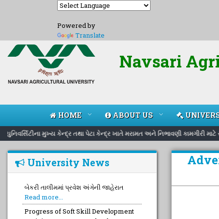
Powered by
Translate
Navsari Agri
HOME
ABOUT US
UNIVERS
યુનિવર્સિટીના મુખ્ય કેન્દ્ર તથા પેટા કેન્દ્ર ખાતે મરામત અને નિભાવણી કામગીરી મા
Adver
University News
બેકરી તાલીમમાં પ્રવેશ અંગેની જાહેરાત
Read more...
Progress of Soft Skill Development