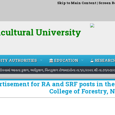
Skip to Main Content
|
Screen R
cultural University
ITY AUTHORITIES
EDUCATION
RESEARC
ટે રોકવામાં આવતા કુશળ, અર્ઘકુશળ, બિનકુશળ રોજમદારોના તા.૧/૮/ર૦ર૬ થી તા.૩૧/૦૭/ર૦
tisement for RA and SRF posts in the
College of Forestry, 