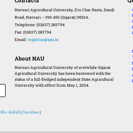
Contacts
Q
Navsari Agricultural University, Eru Char Rasta, Dandi
Road, Navsari – 396 450 (Gujarat) INDIA.
Telephone: (02637) 283794
Fax: (02637) 283794
Email:
registrar@nau.in
About NAU
Navsari Agricultural University of erstwhile Gujarat
Agricultural University has been bestowed with the
status of a full-fledged independent State Agricultural
University with effect from May 1, 2004.
લિંક પોલીસી
|
ડિસક્લેમર
|