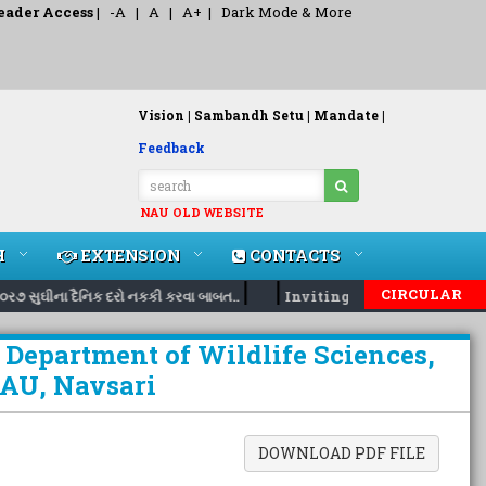
eader Access
|
-A
|
A
|
A+
|
Dark Mode & More
Vision |
Sambandh Setu |
Mandate |
Feedback
NAU OLD WEBSITE
H
EXTENSION
CONTACTS
|
|
CIRCULAR
ર૭ સુઘીના દૈનિક દરો નકકી કરવા બાબત..
Inviting nomination for 5 d
 Department of Wildlife Sciences,
NAU, Navsari
DOWNLOAD PDF FILE