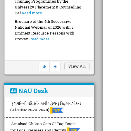
Training Programmes by the
University Placement & Counselling
Cel
Read more...
Brochure of the 4th Successive
National Webinar of 2026 with 5
Eminent Resource Persons with
Proven
Read more...
View All
NAU Desk
કુલપતિની પરિવર્તનકારી પહેલનું વિહંગાવલોકન
(ઓક્ટોબર ૨૦૨૦-૨૦૨૫)
Amalsad Chikoo Gets GI Tag: Boost
for Local Farmers and Identity