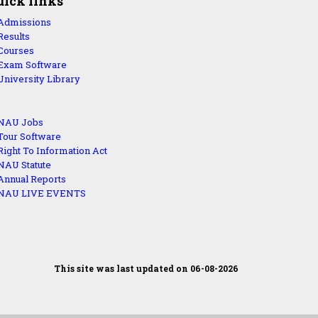
uick links
Admissions
Results
Courses
Exam Software
University Library
NAU Jobs
Tour Software
Right To Information Act
NAU Statute
Annual Reports
NAU LIVE EVENTS
This site was last updated on 06-08-2026