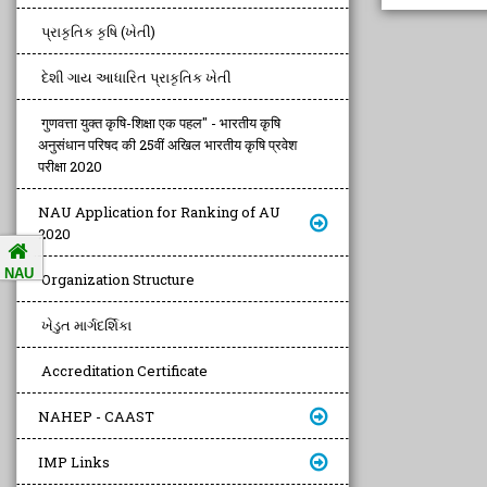
પ્રાકૃતિક કૃષિ (ખેતી)
દેશી ગાય આધારિત પ્રાકૃતિક ખેતી
गुणवत्ता युक्त कृषि-शिक्षा एक पहल" - भारतीय कृषि
अनुसंधान परिषद की 25वीं अखिल भारतीय कृषि प्रवेश
परीक्षा 2020
NAU Application for Ranking of AU
2020
NAU
Organization Structure
ખેડુત માર્ગદર્શિકા
Accreditation Certificate
NAHEP - CAAST
IMP Links