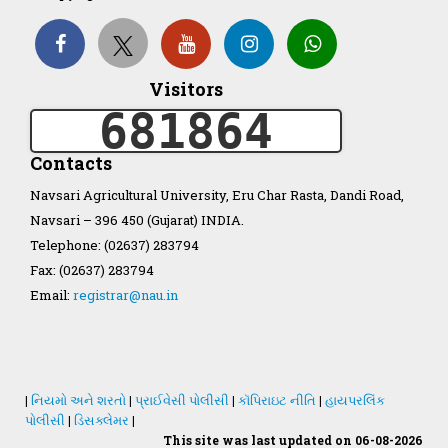
Organization Structure
Visitors
ખેડુત માર્ગદર્શિકા
681864
Accreditation Certificate
Contacts
Navsari Agricultural University, Eru Char Rasta, Dandi Road,
Navsari – 396 450 (Gujarat) INDIA.
Telephone: (02637) 283794
Fax: (02637) 283794
GAU Act 2004
Email:
registrar@nau.in
NAU Statute(Revised)
Statastics
|
નિયમો અને શરતો
|
પ્રાઈવેસી પોલીસી
|
કૉપિરાઇટ નીતિ
|
હાયપરલિંક
પોલીસી
|
ડિસક્લેમર
|
This site was last updated on 06-08-2026