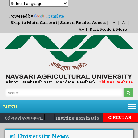
Powered by
Translate
Skip to Main Content
|
Screen Reader Access
|
-A
|
A
|
A+
|
Dark Mode & More
Vision
|
Sambandh Setu |
Mandate
|
Feedback
Old NAU Website
|
MENU
|
|
CIRCULAR
િક દરો નકકી કરવા બાબત..
Inviting nomination for 5 days traini
University News