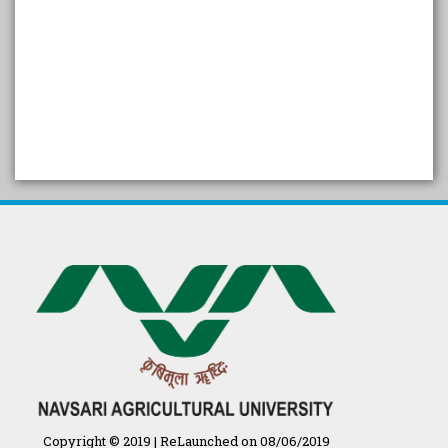
SELF STUDY REPORT
Arogya setu App information
in Gujarati
પ્રાકૃતિક કૃષિ (ખેતી)
દેશી ગાય આધારિત પ્રાકૃતિક ખેતી
गुणवत्ता युक्त कृषि-शिक्षा एक पहल" - भारतीय
कृषि अनुसंधान परिषद की 25वीं अखिल
भारतीय कृषि प्रवेश परीक्षा 2020
Copyright © 2019 | ReLaunched on 08/06/2019