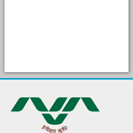
SELF STUDY REPORT
Arogya setu App information
in Gujarati
પ્રાકૃતિક કૃષિ (ખેતી)
દેશી ગાય આધારિત પ્રાકૃતિક ખેતી
गुणवत्ता युक्त कृषि-शिक्षा एक पहल" - भारतीय
कृषि अनुसंधान परिषद की 25वीं अखिल
भारतीय कृषि प्रवेश परीक्षा 2020