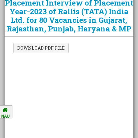
Placement Interview of Placement
Year-2023 of Rallis (TATA) India
Ltd. for 80 Vacancies in Gujarat,
Amalsad Chikoo Gets GI Tag:
Rajasthan, Punjab, Haryana & MP
Boost for Local Farmers and
Identity
DOWNLOAD PDF FILE
National Ragging Prevention
Programme
Study in India Portal Link
Redressal of Grievances of
Students
NAU
Accreditation Notification (For
the period of five years from
01/04/2021 to 31/03/2026).