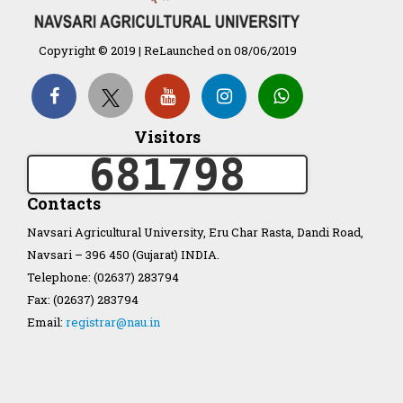
Copyright © 2019 | ReLaunched on 08/06/2019
Organization Structure
ખેડુત માર્ગદર્શિકા
Visitors
681798
Accreditation Certificate
Contacts
Navsari Agricultural University, Eru Char Rasta, Dandi Road,
Navsari – 396 450 (Gujarat) INDIA.
Telephone: (02637) 283794
GAU Act 2004
Fax: (02637) 283794
Email:
registrar@nau.in
NAU Statute(Revised)
Statastics