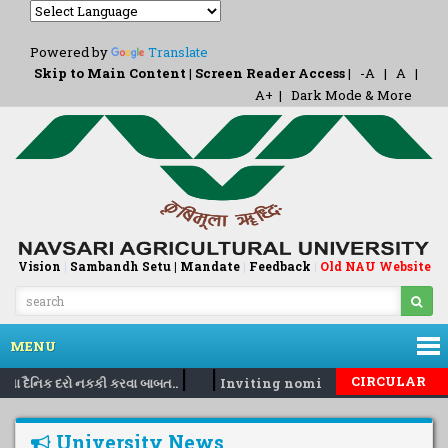
Powered by
Translate
Skip to Main Content
|
Screen Reader Access
|
-A
|
A
|
A+
|
Dark Mode & More
Vision
|
Sambandh Setu |
Mandate
|
Feedback
Old NAU Website
|
MENU
|
|
CIRCULAR
ના દૈનિક દરો નકકી કરવા બાબત..
Inviting nomination for 5 days t
University News