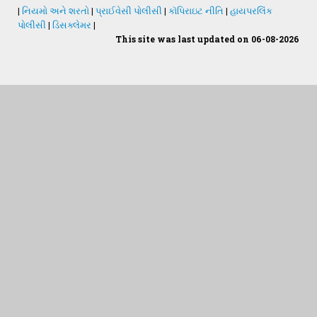
|
નિયમો અને શરતો
|
પ્રાઈવેસી પોલીસી
|
કૉપિરાઇટ નીતિ
|
હાયપરલિંક
પોલીસી
|
ડિસક્લેમર
|
This site was last updated on 06-08-2026
Students Desk
જમીન અને પાણીનું પૃથક્કરણ