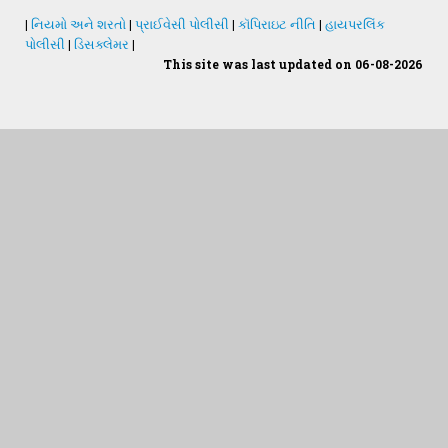
|
નિયમો અને શરતો
|
પ્રાઈવેસી પોલીસી
|
કૉપિરાઇટ નીતિ
|
હાયપરલિંક
GAU Act 2004
પોલીસી
|
ડિસક્લેમર
|
This site was last updated on 06-08-2026
NAU Statute(Revised)
Statastics
Students Desk
જમીન અને પાણીનું પૃથક્કરણ