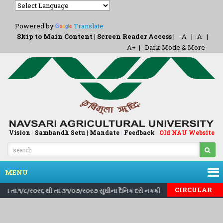
Powered by
Translate
Skip to Main Content
|
Screen Reader Access
|
-A
|
A
|
A+
|
Dark Mode & More
Vision
|
Sambandh Setu |
Mandate
|
Feedback
Old NAU Website
|
MENU
|
|
CIRCULAR
ોના તા.૧/૮/ર૦ર૬ થી તા.૩૧/૦૭/ર૦ર૭ સુઘીના દૈનિક દરો નકકી કરવા બાબત..
Inv