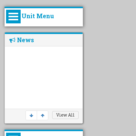
Unit Menu
Introduction
News
Information on Station
undefined
Mandate
Objective
Staff Position
View All
Farm Details
Infrastructure / Facilities