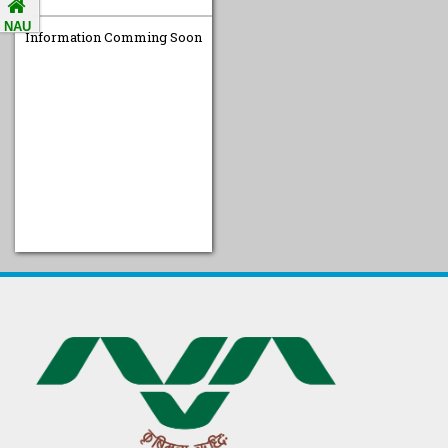
Students
NAU
Information Comming Soon
Accreditation Notification
(For the period of five
years from 01/04/2021 to
31/03/2026).
SELF STUDY REPORT
Arogya setu App
information in Gujarati
પ્રાકૃતિક કૃષિ (ખેતી)
દેશી ગાય આધારિત પ્રાકૃતિક