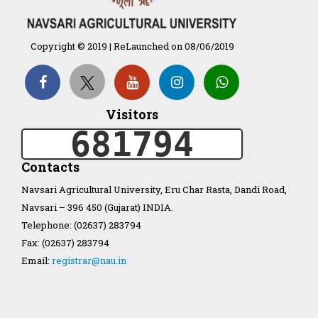
ખેતી
गुणवत्ता युक्त कृषि-शिक्षा एक पहल" -
Copyright © 2019 | ReLaunched on 08/06/2019
भारतीय कृषि अनुसंधान परिषद की
25वीं अखिल भारतीय कृषि प्रवेश
परीक्षा 2020
Visitors
681794
Contacts
Organization Structure
Navsari Agricultural University, Eru Char Rasta, Dandi Road,
ખેડુત માર્ગદર્શિકા
Navsari – 396 450 (Gujarat) INDIA.
Telephone: (02637) 283794
Accreditation Certificate
Fax: (02637) 283794
Email:
registrar@nau.in