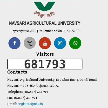
ખેતી
गुणवत्ता युक्त कृषि-शिक्षा एक पहल" -
भारतीय कृषि अनुसंधान परिषद की
25वीं अखिल भारतीय कृषि प्रवेश
Notice Board
परीक्षा 2020
Copyright © 2019 | ReLaunched on 08/06/2019
Visitors
Organization Structure
681793
Accreditation Notification
ખેડુત માર્ગદર્શિકા
Contacts
Navsari Agricultural University, Eru Char Rasta, Dandi Road,
Accreditation Certificate
Self Study Reports of
Navsari – 396 450 (Gujarat) INDIA.
college accreditation
Telephone: (02637) 283794
Fax: (02637) 283794
Digital Library
Email:
registrar@nau.in