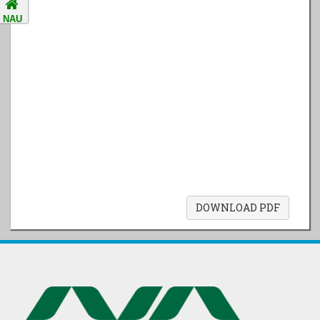
Students
Faculty positions
NAU
sanctioned/vacant/Filled
Accreditation Notification
(For the period of five
Departmental Information
years from 01/04/2021 to
31/03/2026).
SELF STUDY REPORT
SRC committees 2025-26
DOWNLOAD PDF
Arogya setu App
information in Gujarati
પ્રાકૃતિક કૃષિ (ખેતી)
દેશી ગાય આધારિત પ્રાકૃતિક