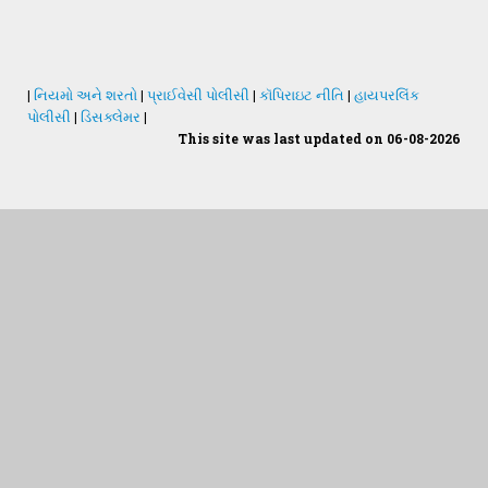
Subportal Links
GAU Act 2004
Contact US
NAU Statute(Revised)
|
નિયમો અને શરતો
|
પ્રાઈવેસી પોલીસી
|
કૉપિરાઇટ નીતિ
|
હાયપરલિંક
પોલીસી
|
ડિસક્લેમર
|
AGRESCO
This site was last updated on 06-08-2026
Statastics
Location on google map
Students Desk
જમીન અને પાણીનું પૃથક્કરણ